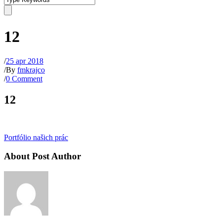
12
/
25 apr 2018
/
By
fmkrajco
/
0 Comment
12
Portfólio našich prác
About Post Author