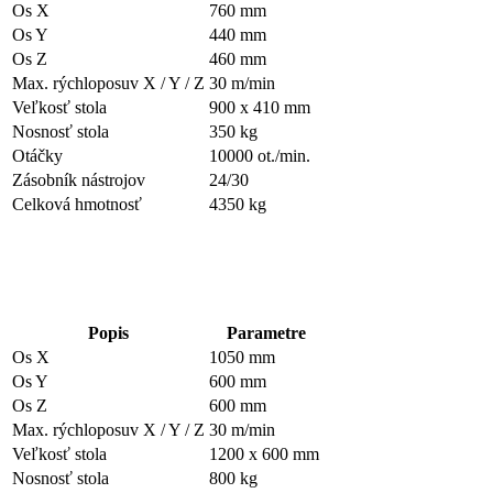
Os X
760 mm
Os Y
440 mm
Os Z
460 mm
Max. rýchloposuv X / Y / Z
30 m/min
Veľkosť stola
900 x 410 mm
Nosnosť stola
350 kg
Otáčky
10000 ot./min.
Zásobník nástrojov
24/30
Celková hmotnosť
4350 kg
Popis
Parametre
Os X
1050 mm
Os Y
600 mm
Os Z
600 mm
Max. rýchloposuv X / Y / Z
30 m/min
Veľkosť stola
1200 x 600 mm
Nosnosť stola
800 kg