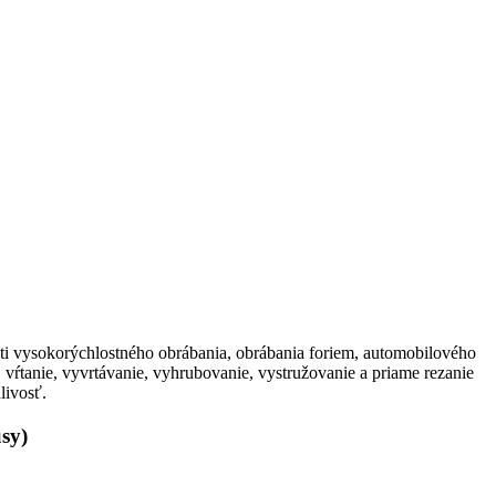
asti vysokorýchlostného obrábania, obrábania foriem, automobilového
vŕtanie, vyvrtávanie, vyhrubovanie, vystružovanie a priame rezanie
livosť.
sy)