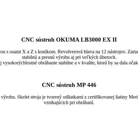
CNC sústruh OKUMA LB3000 EX II
vou s osami X a Z s koníkom. Revolverová hlava na 12 nástrojov. Zar
stabilnú a presnú výrobu aj pri veľkých úberoch.
sokorýchlostné obrábanie stabilne a v kvalite, ktorá by sa dala očakáv
CNC sústruh MP 446
ýrobu. Skelet stroja je tvorený odliatkami z certifikovanej liatiny Mee
vznikajúcich pri obrábaní.