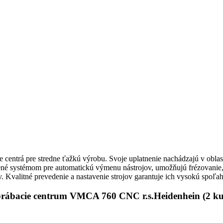
e centrá pre stredne ťažkú výrobu. Svoje uplatnenie nachádzajú v obl
avené systémom pre automatickú výmenu nástrojov, umožňujú frézovanie, 
v. Kvalitné prevedenie a nastavenie strojov garantuje ich vysokú spoľah
rábacie centrum VMCA 760 CNC r.s.Heidenhein (2 ku