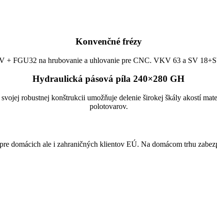
Konvenčné frézy
 + FGU32 na hrubovanie a uhlovanie pre CNC. VKV 63 a SV 18+
Hydraulická pásová píla 240×280 GH
ojej robustnej konštrukcii umožňuje delenie širokej škály akostí materi
polotovarov.
vy pre domácich ale i zahraničných klientov EÚ. Na domácom trhu zabe