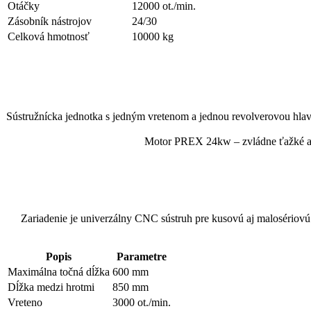
Otáčky
12000 ot./min.
Zásobník nástrojov
24/30
Celková hmotnosť
10000 kg
Sústružnícka jednotka s jedným vretenom a jednou revolverovou hla
Motor PREX 24kw – zvládne ťažké aj vy
Zariadenie je univerzálny CNC sústruh pre kusovú aj malosériovú v
Popis
Parametre
Maximálna točná dĺžka
600 mm
Dĺžka medzi hrotmi
850 mm
Vreteno
3000 ot./min.