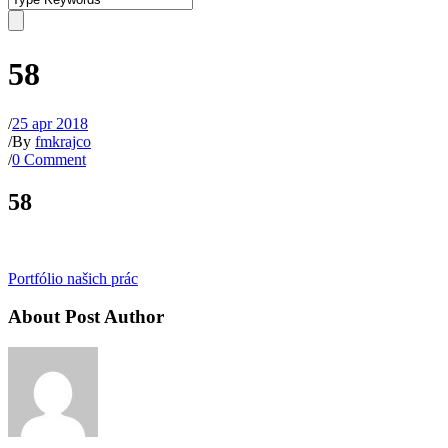
58
/
25 apr 2018
/
By
fmkrajco
/
0 Comment
58
Portfólio našich prác
About Post Author