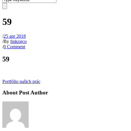
59
/
25 apr 2018
/
By
fmkrajco
/
0 Comment
59
Portfólio našich prác
About Post Author