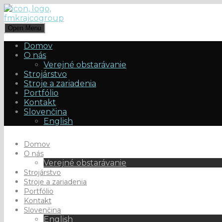
Open Menu
Domov
O nás
Verejné obstarávanie
Strojárstvo
Stroje a zariadenia
Portfólio
Kontakt
Slovenčina
English
Domov
O nás
Verejné obstarávanie
Strojárstvo
Stroje a zariadenia
Portfólio
Kontakt
Slovenčina
English