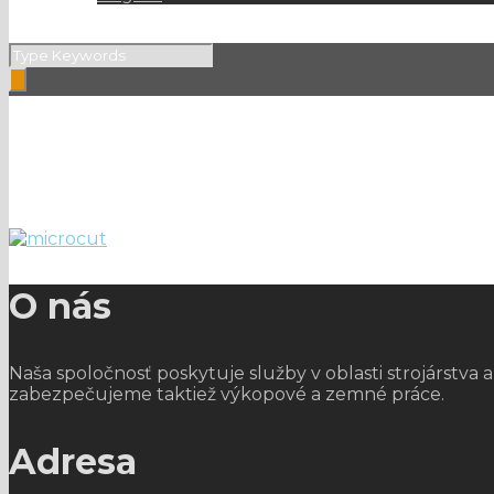
soustruh MP446
O nás
Naša spoločnosť poskytuje služby v oblasti strojárstv
zabezpečujeme taktiež výkopové a zemné práce.
Adresa