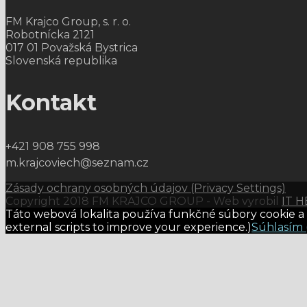
FM Krajco Group, s. r. o.
Robotnícka 2121
017 01 Považská Bystrica
Slovenská republika
Kontakt
+421 908 755 998
m.krajcoviech@seznam.cz
Zásady ochrany osobných údajov (Privacy Settings)
Copyright 2018 FM KRAJCO GROUP - Web vyrobil
IT 
Táto webová lokalita používa funkčné súbory cookie a ex
external scripts to improve your experience.)
Súhlasím 